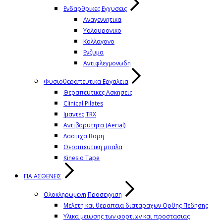
Ενδαρθρικες Εγχυσεις
Αναγεννητικα
Υαλουρονικο
Κολλαγονο
Ενζυμα
Αντιφλεγμονωδη
Φυσιοθεραπευτικα Εργαλεια
Θεραπευτικες Ασκησεις
Clinical Pilates
Ιμαντες TRX
Αντιβαρυτητα (Aerial)
Λαστιχα Βαρη
Θεραπευτικη μπαλα
Kinesio Tape
ΓΙΑ ΑΣΘΕΝΕΙΣ
Ολοκληρωμενη Προσεγγιση
Μελετη και θεραπεια διαταραχων Ορθης Πεδησης
Υλικα μειωσης των φορτιων και προστασιας