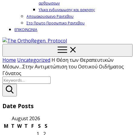
αρθρωσεων
Υλικα ενδυναμωσης και ασκησης
Απομακρυσμενο Ραντεβου
Στο Πρωτο Προσωπικο Ραντεβου
ΕΠΙΚΟΙΝΩΝΙΑ
Home
Uncategorized
Η Θέση των Θεραπευτικών
Μέσων…Στην Αντιμετώπιση του Οστικού Οιδήματος
Γόνατος
Search
Date Posts
August 2026
M
T
W
T
F
S
S
1
2