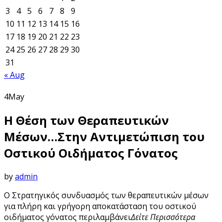
3
4
5
6
7
8
9
10
11
12
13
14
15
16
17
18
19
20
21
22
23
24
25
26
27
28
29
30
31
« Aug
4
May
Η Θέση των Θεραπευτικών
Μέσων…Στην Αντιμετώπιση του
Οστικού Οιδήματος Γόνατος
by
admin
Ο Στρατηγικός συνδυασμός των θεραπευτικών μέσων
για πλήρη και γρήγορη αποκατάσταση του οστικού
οιδήματος γόνατος περιλαμβάνει
Δείτε Περισσότερα