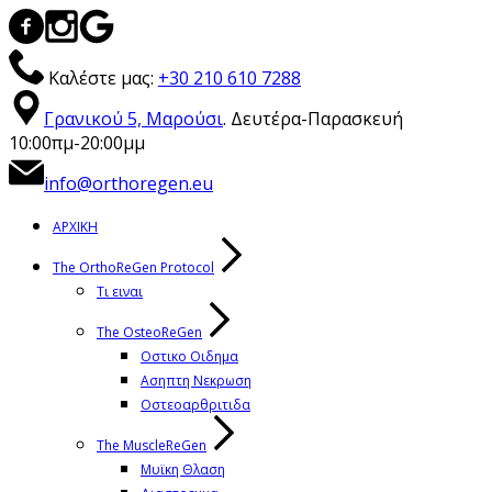
Καλέστε μας:
+30 210 610 7288
Γρανικού 5, Μαρούσι
. Δευτέρα-Παρασκευή
10:00πμ-20:00μμ
info@orthoregen.eu
ΑΡΧΙΚΗ
The OrthoReGen Protocol
Τι ειναι
The OsteoReGen
Οστικο Οιδημα
Ασηπτη Νεκρωση
Οστεοαρθριτιδα
The MuscleReGen
Μυϊκη Θλαση