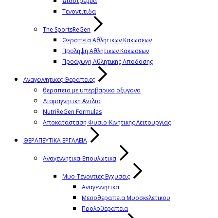
Διαστρεμμα
Τενοντιτιδα
The SportsReGen
Θεραπεια Αθλητικων Κακωσεων
Προληψη Αθλητικων Κακωσεων
Προαγωγη Αθλητικης Αποδοσης
Αναγεννητικες Θεραπειες
θεραπεια με υπερβαρικο οξυγονο
Διαμαγνητικη Αντλια
NutriReGen Formulas
Αποκατασταση Φυσιο-Κινητικης Λειτουργιας
ΘΕΡΑΠΕΥΤΙΚΑ ΕΡΓΑΛΕΙΑ
Αναγεννητικα-Επουλωτικα
Μυο-Τενοντιες Εγχυσεις
Αναγεννητικα
Μεσοθεραπεια Μυοσκελετικου
Προλοθεραπεια