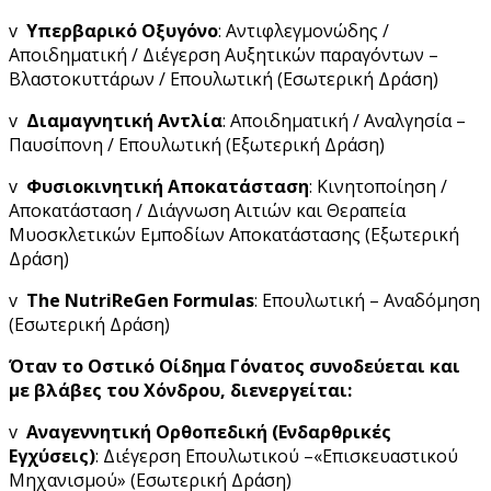
v
Υπερβαρικό Οξυγόνο
: Αντιφλεγμονώδης /
Αποιδηματική / Διέγερση Αυξητικών παραγόντων –
Βλαστοκυττάρων / Επουλωτική (Εσωτερική Δράση)
v
Διαμαγνητική Αντλία
: Αποιδηματική / Αναλγησία –
Παυσίπονη / Επουλωτική (Εξωτερική Δράση)
v
Φυσιοκινητική Αποκατάσταση
: Κινητοποίηση /
Αποκατάσταση / Διάγνωση Αιτιών και Θεραπεία
Μυοσκλετικών Εμποδίων Αποκατάστασης (Εξωτερική
Δράση)
v
The
NutriReGen
Formulas
: Επουλωτική – Αναδόμηση
(Εσωτερική Δράση)
Όταν το Οστικό Οίδημα Γόνατος συνοδεύεται και
με βλάβες του Χόνδρου, διενεργείται:
v
Αναγεννητική Ορθοπεδική (Ενδαρθρικές
Εγχύσεις)
: Διέγερση Επουλωτικού –«Επισκευαστικού
Μηχανισμού» (Εσωτερική Δράση)