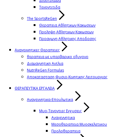
Διαστρεμμα
Τενοντιτιδα
The SportsReGen
Θεραπεια Αθλητικων Κακωσεων
Προληψη Αθλητικων Κακωσεων
Προαγωγη Αθλητικης Αποδοσης
Αναγεννητικες Θεραπειες
θεραπεια με υπερβαρικο οξυγονο
Διαμαγνητικη Αντλια
NutriReGen Formulas
Αποκατασταση Φυσιο-Κινητικης Λειτουργιας
ΘΕΡΑΠΕΥΤΙΚΑ ΕΡΓΑΛΕΙΑ
Αναγεννητικα-Επουλωτικα
Μυο-Τενοντιες Εγχυσεις
Αναγεννητικα
Μεσοθεραπεια Μυοσκελετικου
Προλοθεραπεια