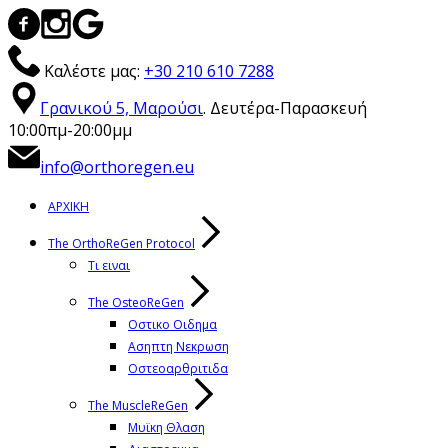
Καλέστε μας:
+30 210 610 7288
Γρανικού 5, Μαρούσι
. Δευτέρα-Παρασκευή
10:00πμ-20:00μμ
info@orthoregen.eu
ΑΡΧΙΚΗ
The OrthoReGen Protocol
Τι ειναι
The OsteoReGen
Οστικο Οιδημα
Ασηπτη Νεκρωση
Οστεοαρθριτιδα
The MuscleReGen
Μυϊκη Θλαση