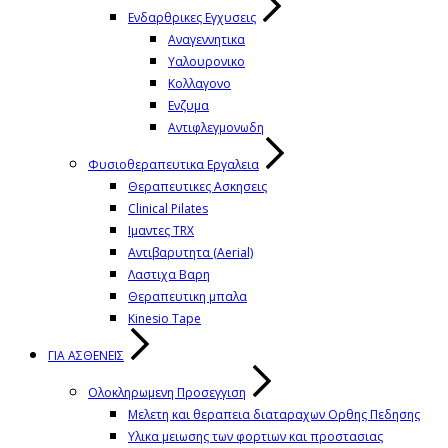
Ενδαρθρικες Εγχυσεις
Αναγεννητικα
Υαλουρονικο
Κολλαγονο
Ενζυμα
Αντιφλεγμονωδη
Φυσιοθεραπευτικα Εργαλεια
Θεραπευτικες Ασκησεις
Clinical Pilates
Ιμαντες TRX
Αντιβαρυτητα (Aerial)
Λαστιχα Βαρη
Θεραπευτικη μπαλα
Kinesio Tape
ΓΙΑ ΑΣΘΕΝΕΙΣ
Ολοκληρωμενη Προσεγγιση
Μελετη και θεραπεια διαταραχων Ορθης Πεδησης
Υλικα μειωσης των φορτιων και προστασιας